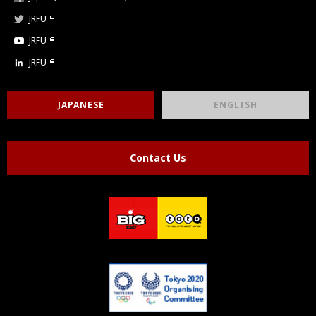
JRFU
JRFU
JRFU
JAPANESE
ENGLISH
Contact Us