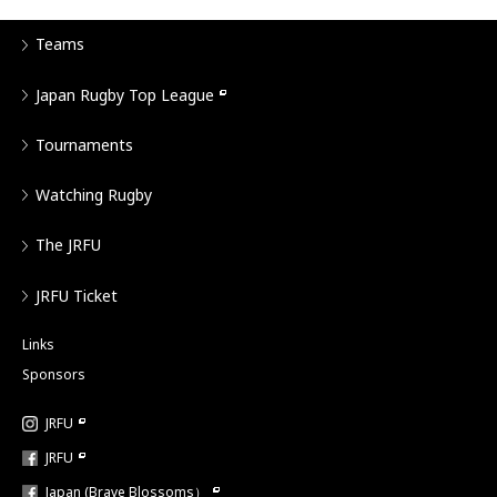
Teams
Japan Rugby Top League
Tournaments
Watching Rugby
The JRFU
JRFU Ticket
Links
Sponsors
JRFU
JRFU
Japan (Brave Blossoms）